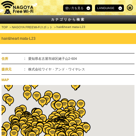
使い方を見る
LANGUAGE
カテゴリから検索
hair&heart mata-L23
TOP
NAGOYA FREEWi-Fiスポット
hair&heart mata-L23
住所
愛知県名古屋市緑区姥子山2-604
提供元
株式会社ワイヤ・アンド・ワイヤレス
MAP