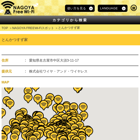
使い方を見る
LANGUAGE
カテゴリから検索
とんかつすず家
TOP
NAGOYA FREEWi-Fiスポット
とんかつすず家
住所
愛知県名古屋市中区大須3-11-17
提供元
株式会社ワイヤ・アンド・ワイヤレス
MAP