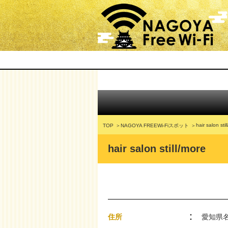
hair salon stil
TOP
NAGOYA FREEWi-Fiスポット
hair salon still/more
住所
愛知県名