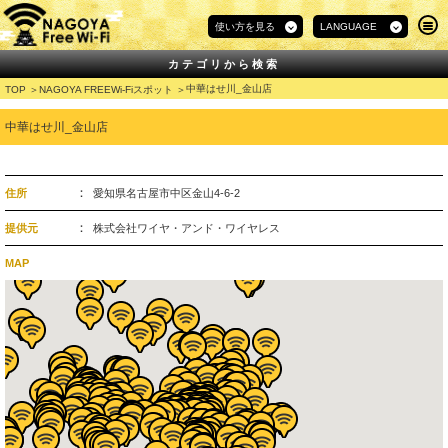
使い方を見る
LANGUAGE
カテゴリから検索
中華はせ川_金山店
TOP
NAGOYA FREEWi-Fiスポット
中華はせ川_金山店
住所
愛知県名古屋市中区金山4-6-2
提供元
株式会社ワイヤ・アンド・ワイヤレス
MAP