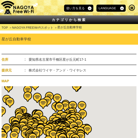
使い方を見る
LANGUAGE
カテゴリから検索
星が丘自動車学校
TOP
NAGOYA FREEWi-Fiスポット
星が丘自動車学校
住所
愛知県名古屋市千種区星が丘元町17-1
提供元
株式会社ワイヤ・アンド・ワイヤレス
MAP