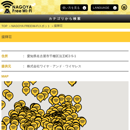
使い方を見る
LANGUAGE
カテゴリから検索
揚輝荘
TOP
NAGOYA FREEWi-Fiスポット
揚輝荘
住所
愛知県名古屋市千種区法王町2-5-1
提供元
株式会社ワイヤ・アンド・ワイヤレス
MAP