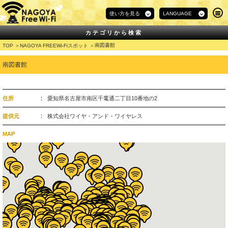
使い方を見る
LANGUAGE
カテゴリから検索
南図書館
TOP
NAGOYA FREEWi-Fiスポット
南図書館
住所
愛知県名古屋市南区千竃通二丁目10番地の2
提供元
株式会社ワイヤ・アンド・ワイヤレス
MAP