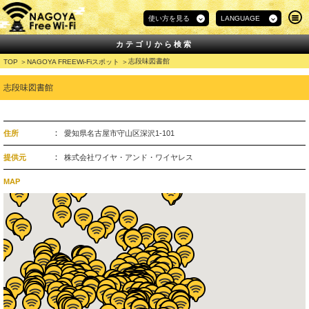
使い方を見る
LANGUAGE
カテゴリから検索
志段味図書館
TOP
NAGOYA FREEWi-Fiスポット
志段味図書館
住所
愛知県名古屋市守山区深沢1-101
提供元
株式会社ワイヤ・アンド・ワイヤレス
MAP