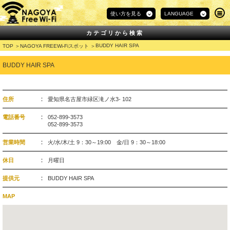
使い方を見る
LANGUAGE
カテゴリから検索
BUDDY HAIR SPA
TOP
NAGOYA FREEWi-Fiスポット
BUDDY HAIR SPA
住所
愛知県名古屋市緑区滝ノ水3- 102
電話番号
052-899-3573
052-899-3573
営業時間
火/水/木/土 9：30～19:00 金/日 9：30～18:00
休日
月曜日
提供元
BUDDY HAIR SPA
MAP