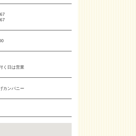
267
267
00
付く日は営業
げカンパニー